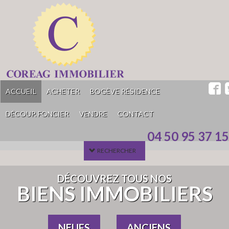
ACCUEIL
ACHETER
BOGÈVE RÉSIDENCE
DÉCOUP. FONCIER
VENDRE
CONTACT
04 50 95 37 15
RECHERCHER
DÉCOUVREZ TOUS NOS
BIENS IMMOBILIERS
NEUFS
ANCIENS